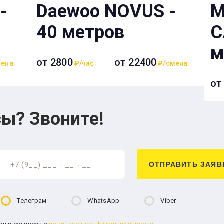
-
Daewoo NOVUS -
M
40 метров
C
м
от 2800
от 22400
ена
₽/час
₽/смена
от
ы? Звоните!
ОТПРАВИТЬ ЗАЯВ
Телеграм
WhatsApp
Viber