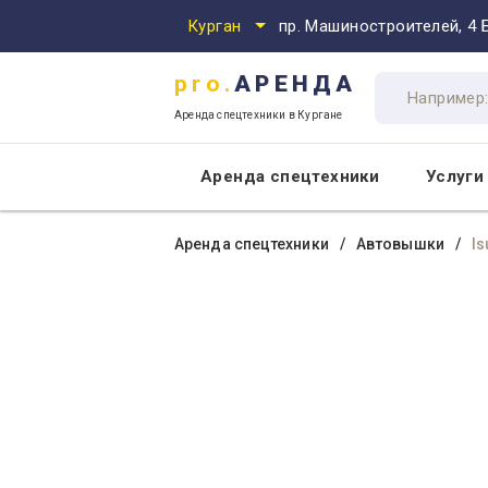
Курган
пр. Машиностроителей, 4 
pro.
АРЕНДА
Аренда спецтехники в Кургане
Аренда спецтехники
Услуги
pro.
АРЕНДА
Аренда спецтехники
Автовышки
Is
Аренда спецтехники
Аренда спецтехники в Кургане