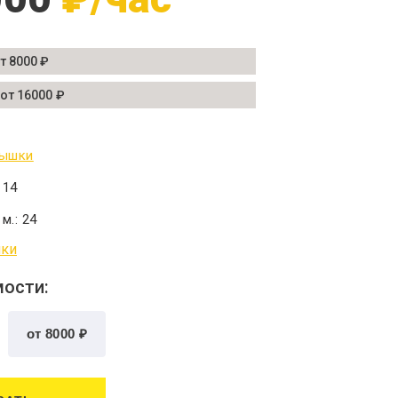
от 8000 ₽
 от 16000 ₽
вышки
:
14
 м.:
24
ики
мости: