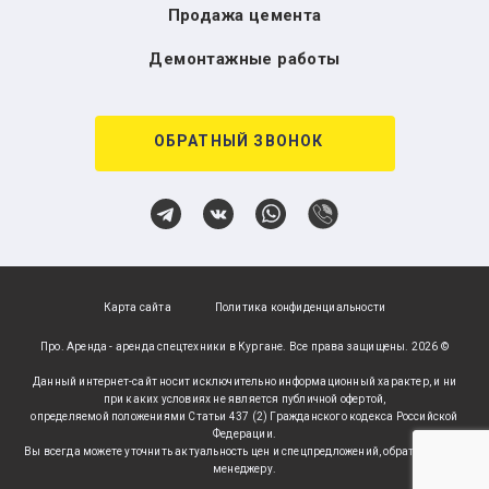
Продажа цемента
Демонтажные работы
ОБРАТНЫЙ ЗВОНОК
Карта сайта
Политика конфиденциальности
Про. Аренда - аренда спецтехники в Кургане. Все права защищены. 2026 ©
Данный интернет-сайт носит исключительно информационный характер, и ни
при каких условиях не является публичной офертой,
определяемой положениями Статьи 437 (2) Гражданского кодекса Российской
Федерации.
Вы всегда можете уточнить актуальность цен и спецпредложений, обратившись к
менеджеру.