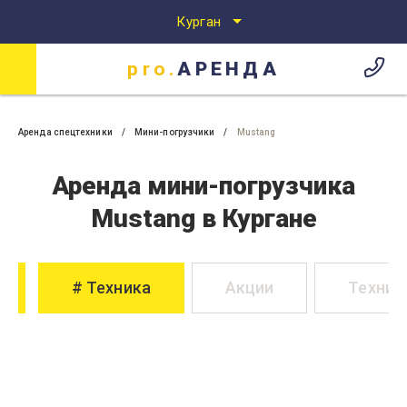
Курган
pro.
АРЕНДА
Аренда спецтехники
Аренда спецтехники в Кургане
pro.
АРЕНДА
Аренда спецтехники
Мини-погрузчики
Mustang
Аренда мини-погрузчика
Mustang в Кургане
Техника
Акции
Техник